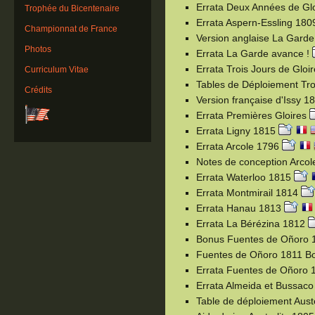
Errata Deux Années de Gl
Trophée du Bicentenaire
Errata Aspern-Essling 180
Championnat de France
Version anglaise La Garde
Photos
Errata La Garde avance !
Errata Trois Jours de Gloi
Curriculum Vitae
Tables de Déploiement Tro
Crédits
Version française d'Issy 
Errata Premières Gloires
Errata Ligny 1815
Errata Arcole 1796
Notes de conception Arco
Errata Waterloo 1815
Errata Montmirail 1814
Errata Hanau 1813
Errata La Bérézina 1812
Bonus Fuentes de Oñoro
Fuentes de Oñoro 1811 
Errata Fuentes de Oñoro
Errata Almeida et Bussac
Table de déploiement Aust