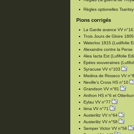
Règles optionelles Tsarit
Pions corrigés
La Garde avance VV n°1
Trois Jours de Gloire 1805
Waterloo 1815 (Ludifolie E
Alexandre contre la Perse 
Alea Iacta Est (Lufifolie Ed
Epées souveraines (Lufifol
Syracuse VV n°103
Medina de Rioseco VV n°
Neville’s Cross HS n°10
Grandson VV n°81
Anthon HS n°6 et Otterbu
Eylau VV n°77
Iéna VV n°71
Austerlitz VV n°64
Austerlitz VV n°58
Semper Victor VV n°56