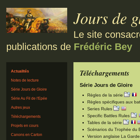
Jours de g
Le site consacr
publications de
Frédéric Bey
Téléchargements
Actualités
Notes de lecture
Série Jours de Gloire
Série Jours de Gloire
Règles de la série
Série Au Fil de l'Epée
Règles spécifiques aux bat
Autres jeux
Series Rules
Specific Battles Rules
Téléchargements
Tables de la série
Projets en cours
Scénarios du Trophée du 
Canons en Carton
Version anglaise La Garde 