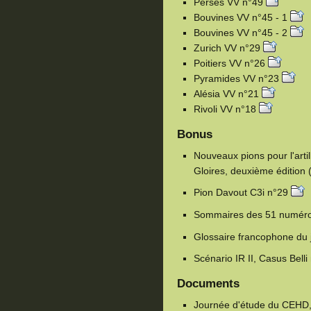
Perses VV n°49
Bouvines VV n°45 - 1
Bouvines VV n°45 - 2
Zurich VV n°29
Poitiers VV n°26
Pyramides VV n°23
Alésia VV n°21
Rivoli VV n°18
Bonus
Nouveaux pions pour l'artil
Gloires, deuxième édition 
Pion Davout C3i n°29
Sommaires des 51 numéro
Glossaire francophone du j
Scénario IR II, Casus Bell
Documents
Journée d'étude du CEHD,