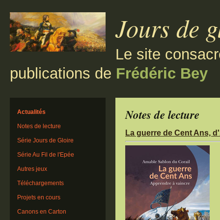
Jours de g
Le site consacr
publications de
Frédéric Bey
Notes de lecture
Actualités
Notes de lecture
La guerre de Cent Ans, d
Série Jours de Gloire
Série Au Fil de l'Epée
Autres jeux
Téléchargements
Projets en cours
Canons en Carton