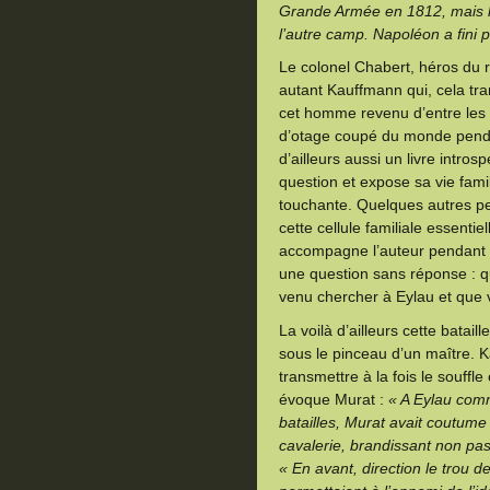
Grande Armée en 1812, mais l’
l’autre camp. Napoléon a fini p
Le colonel Chabert, héros du 
autant Kauffmann qui, cela tr
cet homme revenu d’entre les 
d’otage coupé du monde pendan
d’ailleurs aussi un livre intros
question et expose sa vie fami
touchante. Quelques autres per
cette cellule familiale essentie
accompagne l’auteur pendant s
une question sans réponse : 
venu chercher à Eylau et que va
La voilà d’ailleurs cette batai
sous le pinceau d’un maître. 
transmettre à la fois le souffle
évoque Murat :
« A Eylau com
batailles, Murat avait coutume 
cavalerie, brandissant non pas
« En avant, direction le trou d