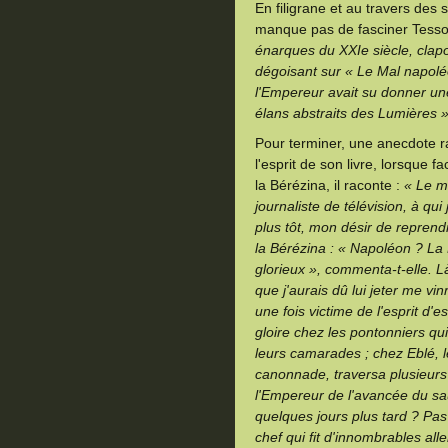
En filigrane et au travers des
manque pas de fasciner Tess
énarques du XXIe siècle, clapot
dégoisant sur « Le Mal napolé
l'Empereur avait su donner une
élans abstraits des Lumières 
Pour terminer, une anecdote r
l'esprit de son livre, lorsque
la Bérézina, il raconte :
« Le m
journaliste de télévision, à qu
plus tôt, mon désir de reprendr
la Bérézina : « Napoléon ? La 
glorieux », commenta-t-elle. Là
que j'aurais dû lui jeter me vi
une fois victime de l'esprit d'
gloire chez les pontonniers qu
leurs camarades ; chez Eblé, l
canonnade, traversa plusieurs
l'Empereur de l'avancée du s
quelques jours plus tard ? Pas 
chef qui fit d'innombrables alle