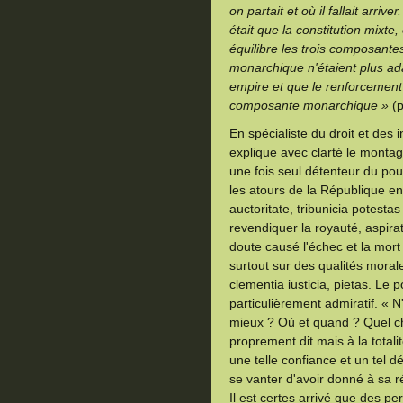
on partait et où il fallait arr
était que la constitution mixte
équilibre les trois composante
monarchique n'étaient plus 
empire et que le renforcement d
composante monarchique »
(p
En spécialiste du droit et des i
explique avec clarté le montag
une fois seul détenteur du pou
les atours de la République e
auctoritate, tribunicia potesta
revendiquer la royauté, aspirat
doute causé l'échec et la mort
surtout sur des qualités moral
clementia iusticia, pietas. Le p
particulièrement admiratif. « N
mieux ? Où et quand ? Quel c
proprement dit mais à la totalit
une telle confiance et un tel
se vanter d'avoir donné à sa r
Il est certes arrivé que des 