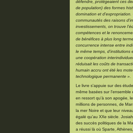
défendre, protégeaient ces der
de population) des formes hi
domination et d'expropriation.
communautés des raisons d'inve
investissements, on trouve l'é
compétences et le renoncement
de bénéfices à plus long term
concurrence intense entre ind
le même temps, d'institutions e
une coopération interindividuel
réduisait les coûts de transact
humain accru ont été les moteu
technologique permanente »
.
Le livre s'appuie sur des étude
même basées sur l'ensemble de
en ressort qu'à son apogée, l
millions de personnes, de Marse
la mer Noire et que leur nivea
égalé qu'au XXe siècle. Josia
des succès politiques de la Ma
a réussi là où Sparte, Athène