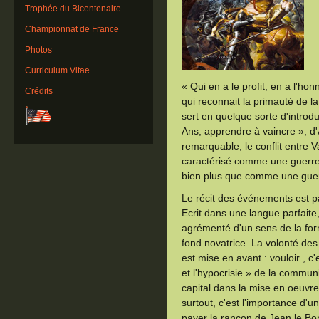
Trophée du Bicentenaire
Championnat de France
Photos
Curriculum Vitae
« Qui en a le profit, en a l'h
Crédits
qui reconnait la primauté de l
sert en quelque sorte d'introd
Ans, apprendre à vaincre », d
remarquable, le conflit entre V
caractérisé comme une guerre
bien plus que comme une guer
Le récit des événements est pa
Ecrit dans une langue parfaite
agrémenté d'un sens de la for
fond novatrice. La volonté des
est mise en avant : vouloir , c'
et l'hypocrisie » de la commun
capital dans la mise en oeuvre 
surtout, c'est l'importance d'u
payer la rançon de Jean le Bo