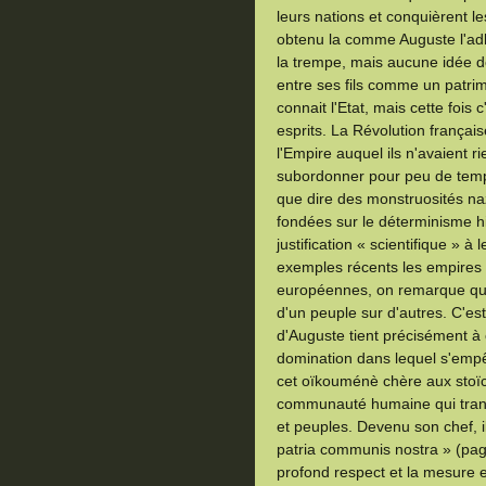
leurs nations et conquièrent l
obtenu la comme Auguste l'ad
la trempe, mais aucune idée de
entre ses fils comme un patrim
connait l'Etat, mais cette fois 
esprits. La Révolution françai
l'Empire auquel ils n'avaient r
subordonner pour peu de temps
que dire des monstruosités na
fondées sur le déterminisme 
justification « scientifique » à 
exemples récents les empires
européennes, on remarque qu'
d'un peuple sur d'autres. C'es
d'Auguste tient précisément à ce
domination dans lequel s'empêtr
cet oïkouménè chère aux stoïci
communauté humaine qui trans
et peuples. Devenu son chef, 
patria communis nostra » (pag
profond respect et la mesure 