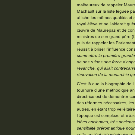
malheureux de rappeler Maurepa
Machault sur la liste léguée pa
affiche les mêmes qualités et
royal élève et ne l'aiderait gu
œuvre de Maurepas et de conv
ministres de son grand père (D
puis de rappeler les Parlemen
réussit à briser l'influence con
commettre la première grande 
de ses ruines une force d'oppo
revanche, qui allait contrecarr
rénovation de la monarchie qu'i
C'est là que la biographie de L
tournure d'une méthodique ana
directrice est de démontrer com
des réformes nécessaires, les 
autres, en étant trop velléita
l'époque est complexe et
« les
idées anciennes, très ancienne
sensibilité préromantique nour
cette malléabilité idéologique,