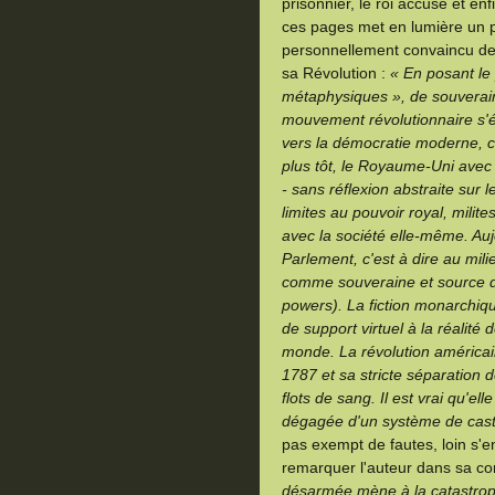
prisonnier, le roi accusé et en
ces pages met en lumière un po
personnellement convaincu de
sa Révolution :
« En posant le
métaphysiques », de souveraine
mouvement révolutionnaire s'éta
vers la démocratie moderne, co
plus tôt, le Royaume-Uni avec l
- sans réflexion abstraite sur l
limites au pouvoir royal, milite
avec la société elle-même. Auj
Parlement, c'est à dire au mili
comme souveraine et source de
powers). La fiction monarchiq
de support virtuel à la réalité
monde. La révolution américai
1787 et sa stricte séparation d
flots de sang. Il est vrai qu'e
dégagée d'un système de cast
pas exempt de fautes, loin s'e
remarquer l'auteur dans sa co
désarmée mène à la catastroph