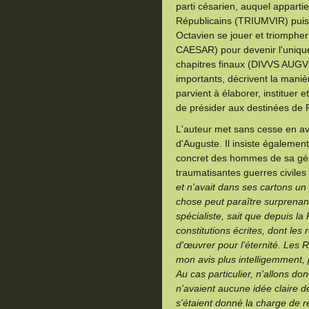
parti césarien, auquel appartie
Républicains (TRIUMVIR) puis l
Octavien se jouer et triomph
CAESAR) pour devenir l'uniqu
chapitres finaux (DIVVS AUGV
importants, décrivent la maniè
parvient à élaborer, instituer
de présider aux destinées de
L'auteur met sans cesse en av
d'Auguste. Il insiste égalemen
concret des hommes de sa gén
traumatisantes guerres civiles
et n'avait dans ses cartons un 
chose peut paraître surprenan
spécialiste, sait que depuis la
constitutions écrites, dont les
d'œuvrer pour l'éternité. Les
mon avis plus intelligemment,
Au cas particulier, n'allons do
n'avaient aucune idée claire de 
s'étaient donné la charge de re