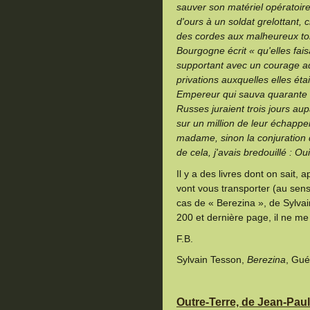
sauver son matériel opératoi
d'ours à un soldat grelottant,
des cordes aux malheureux to
Bourgogne écrit « qu'elles fai
supportant avec un courage ad
privations auxquelles elles éta
Empereur qui sauva quarante 
Russes juraient trois jours au
sur un million de leur échappe
madame, sinon la conjuration de
de cela, j'avais bredouillé : O
Il y a des livres dont on sait,
vont vous transporter (au sen
cas de « Berezina », de Sylvain
200 et dernière page, il ne me
F.B.
Sylvain Tesson,
Berezina
, Gué
Outre-Terre, de Jean-Pau