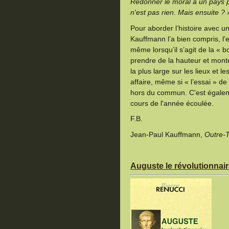
Redonner le moral à un pays p
n'est pas rien. Mais ensuite ? 
Pour aborder l’histoire avec une
Kauffmann l’a bien compris, l’
même lorsqu’il s’agit de la « b
prendre de la hauteur et monte
la plus large sur les lieux et 
affaire, même si « l’essai » d
hors du commun. C'est égalemen
cours de l'année écoulée.
F.B.
Jean-Paul Kauffmann,
Outre-T
Auguste le révolutionnair