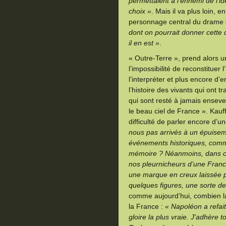
permettaient à l’ennemi de l’ide
choix »
. Mais il va plus loin,
personnage central du drame 
dont on pourrait donner cette d
il en est »
.
« Outre-Terre », prend alors 
l’impossibilité de reconstituer l’
l’interpréter et plus encore d’e
l’histoire des vivants qui ont t
qui sont resté à jamais ensevel
le beau ciel de France ». Kauff
difficulté de parler encore d’
nous pas arrivés à un épuisem
événements historiques, comm
mémoire ? Néanmoins, dans cet
nos pleurnicheurs d’une Franc
une marque en creux laissée 
quelques figures, une sorte de 
comme aujourd’hui, combien la
la France :
« Napoléon a refait
gloire la plus vraie. J'adhère