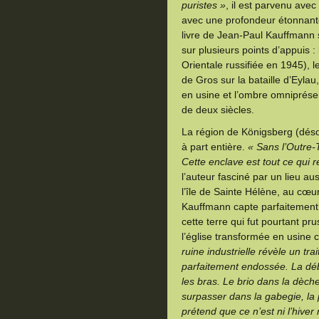
puristes »
, il est parvenu avec 
avec une profondeur étonnante 
livre de Jean-Paul Kauffmann s
sur plusieurs points d’appuis :
Orientale russifiée en 1945), l
de Gros sur la bataille d’Eylau
en usine et l’ombre omniprésen
de deux siècles.
La région de Königsberg (dés
à part entière.
« Sans l’Outre-
Cette enclave est tout ce qui
l’auteur fasciné par un lieu a
l’île de Sainte Hélène, au cœu
Kauffmann capte parfaitement
cette terre qui fut pourtant pr
l’église transformée en usine 
ruine industrielle révèle un tr
parfaitement endossée. La déb
les bras. Le brio dans la dèch
surpasser dans la gabegie, la p
prétend que ce n’est ni l’hiver 