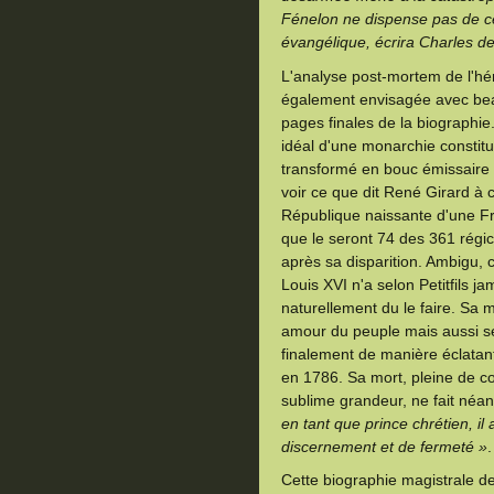
Fénelon ne dispense pas de ce
évangélique, écrira Charles de
L'analyse post-mortem de l'hér
également envisagée avec beau
pages finales de la biographie.
idéal d'une monarchie constitut
transformé en bouc émissaire
voir ce que dit René Girard à c
République naissante d'une Fr
que le seront 74 des 361 régic
après sa disparition. Ambigu, 
Louis XVI n'a selon Petitfils j
naturellement du le faire. Sa m
amour du peuple mais aussi s
finalement de manière éclata
en 1786. Sa mort, pleine de c
sublime grandeur, ne fait néan
en tant que prince chrétien, il
discernement et de fermeté »
.
Cette biographie magistrale d