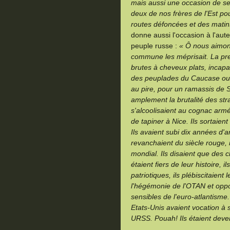
mais aussi une occasion de se 
deux de nos frères de l'Est po
routes défoncées et des matins
donne aussi l'occasion à l'aut
peuple russe :
« Ô nous aimon
commune les méprisait. La pre
brutes à cheveux plats, incap
des peuplades du Caucase ou le
au pire, pour un ramassis de 
amplement la brutalité des stra
s'alcoolisaient au cognac arm
de tapiner à Nice. Ils sortaien
Ils avaient subi dix années d'an
revanchaient du siècle rouge, 
mondial. Ils disaient que des c
étaient fiers de leur histoire, 
patriotiques, ils plébiscitaient 
l'hégémonie de l'OTAN et oppos
sensibles de l'euro-atlantisme.
Etats-Unis avaient vocation à 
URSS. Pouah! Ils étaient deve