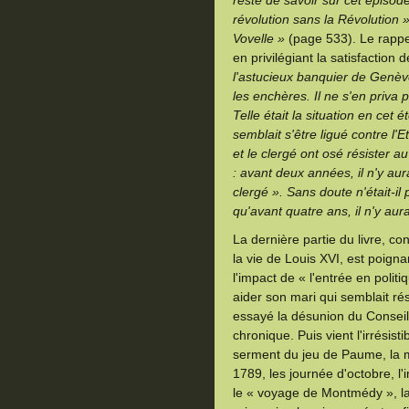
reste de savoir sur cet épiso
révolution sans la Révolution 
Vovelle »
(page 533). Le rappe
en privilégiant la satisfaction 
l'astucieux banquier de Genèv
les enchères. Il ne s'en priva pa
Telle était la situation en cet 
semblait s'être ligué contre l'
et le clergé ont osé résister 
: avant deux années, il n'y aur
clergé ». Sans doute n'était-i
qu'avant quatre ans, il n'y aura
La dernière partie du livre, 
la vie de Louis XVI, est poigna
l'impact de « l'entrée en polit
aider son mari qui semblait rés
essayé la désunion du Conseil du
chronique. Puis vient l'irrésisti
serment du jeu de Paume, la ma
1789, les journée d'octobre, l'
le « voyage de Montmédy », la