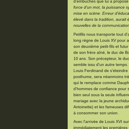
d'embuches que lui a proposé 
force d'un mot, la puissance sy
mise en scène. Erreur d'éduca
élevé dans la tradition, aurait 
nouvelles de la communication
Petifils nous transporte tout 
long règne de Louis XV pour a
son deuxième petit-fils et fut
de son frère aîné, le duc de
10 ans. Son précepteur, le du
semble issu d'un autre temps.
Louis Ferdinand de s'éteindre
posthume, sera néanmoins très
qui le remplace comme Dauphin
d'hommes de confiance pour so
bien seul sous la seule influe
mariage avec la jeune archidu
Antoinette) et les fameuses di
à consommer son union.
Avec l'arrivée de Louis XVI sur
immédiatement les premières di