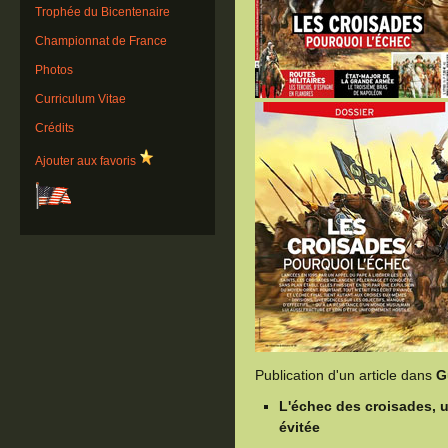
Trophée du Bicentenaire
Championnat de France
Photos
Curriculum Vitae
Crédits
Ajouter aux favoris
Publication d'un article dans
G
L'échec des croisades, u
évitée