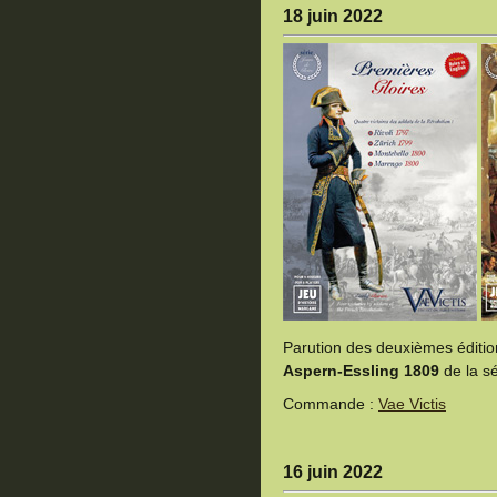
18 juin 2022
Parution des deuxièmes éditi
Aspern-Essling 1809
de la sé
Commande :
Vae Victis
16 juin 2022