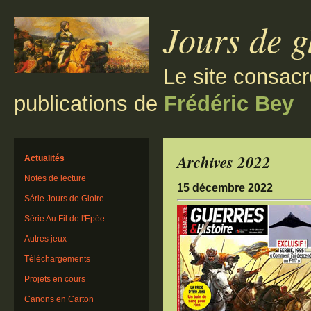
Jours de g
Le site consacr
publications de
Frédéric Bey
Archives 2022
Actualités
Notes de lecture
15 décembre 2022
Série Jours de Gloire
Série Au Fil de l'Epée
Autres jeux
Téléchargements
Projets en cours
Canons en Carton